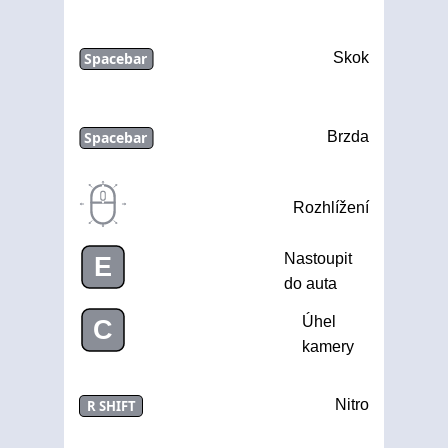
Spacebar
Skok
Spacebar
Brzda
Rozhlížení
Nastoupit
E
do auta
Úhel
C
kamery
Nitro
R SHIFT