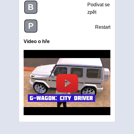
Podívat se
B
zpět
P
Restart
Video o hře