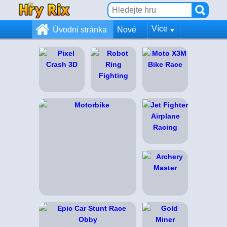
Více
Úvodní stránka
Nové