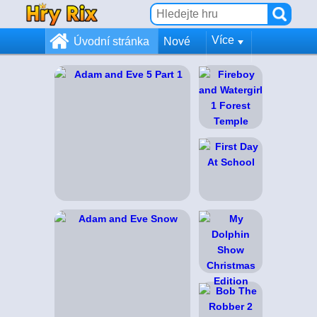
Více
Úvodní stránka
Nové