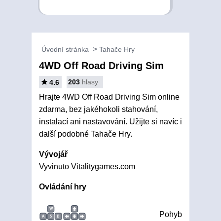
Úvodní stránka
Tahače Hry
4WD Off Road Driving Sim
203
hlasy
4.6
Hrajte 4WD Off Road Driving Sim online
zdarma, bez jakéhokoli stahování,
instalací ani nastavování. Užijte si navíc i
další podobné Tahače Hry.
Vývojář
Vyvinuto Vitalitygames.com
Ovládání hry
W
Pohyb
A
S
D