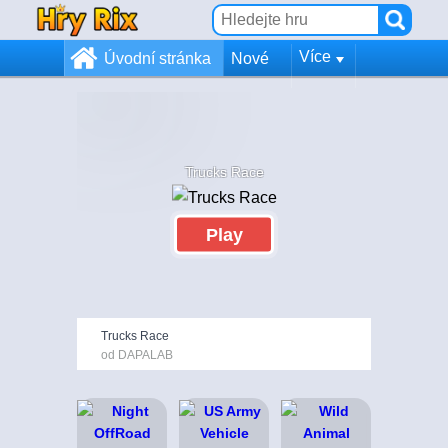
Více
Úvodní stránka
Nové
Trucks Race
Play
Trucks Race
od DAPALAB