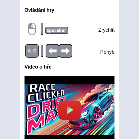
Ovládání hry
|
Spacebar
Zrychlit
|
A,D
Pohyb
Video o hře