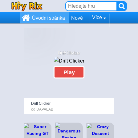
Více
Úvodní stránka
Nové
Drift Clicker
Play
Drift Clicker
od DAPALAB