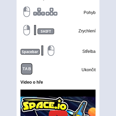
W
Pohyb
A
S
D
|
SHIFT
Zrychlení
|
Spacebar
Střelba
TAB
Ukončit
Video o hře