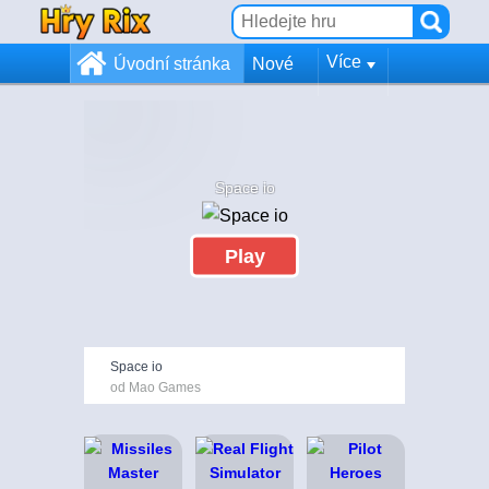
Více
Úvodní stránka
Nové
Space io
Play
Space io
od Mao Games