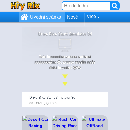
Více
Úvodní stránka
Nové
Drive Bike Stunt Simulator 3d
Tato hra není na vašem zařízení
podporována 😞. Zkuste prosím naše
další hry níže! 😄🎮
Drive Bike Stunt Simulator 3d
od Driving games