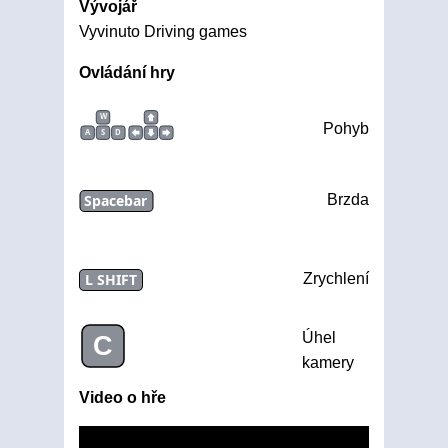
Vývojář
Vyvinuto Driving games
Ovládání hry
W
Pohyb
A
S
D
Spacebar
Brzda
L SHIFT
Zrychlení
Úhel
C
kamery
Video o hře