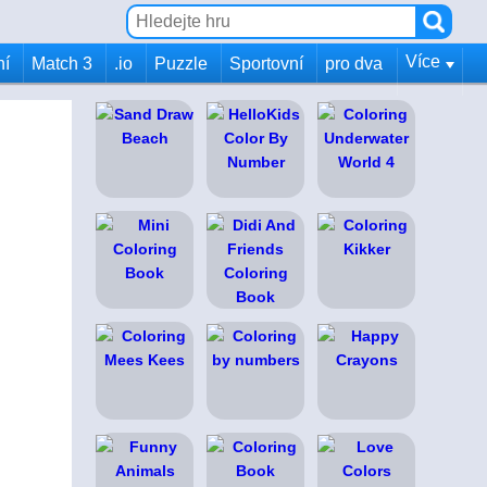
Více
ní
Match 3
.io
Puzzle
Sportovní
pro dva