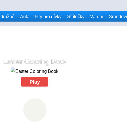
odružné
Auta
Hry pro dívky
Střílečky
Vaření
Srandov
Easter Coloring Book
Play