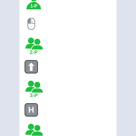
1-P
2-P
3-P
H