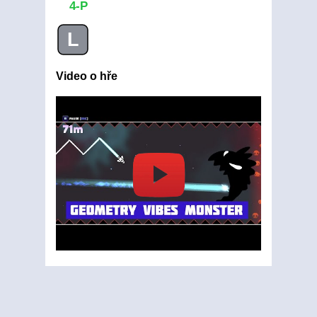
4-P
L
Video o hře