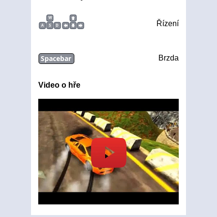
W
Řízení
A
S
D
Spacebar
Brzda
Video o hře