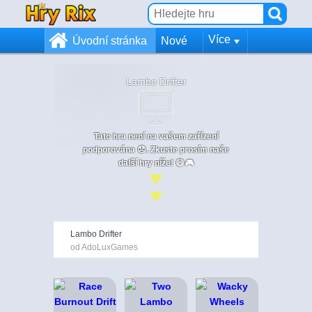
Více
Úvodní stránka
Nové
Lambo Drifter
Tato hra není na vašem zařízení
podporována 😞. Zkuste prosím naše
další hry níže! 😄🎮
Lambo Drifter
od AdoLuxGames