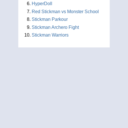
HyperDoll
Red Stickman vs Monster School
Stickman Parkour
Stickman Archero Fight
Stickman Warriors