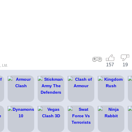
157
19
 Ltd.