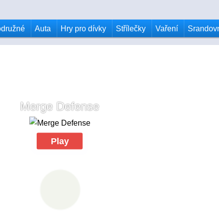
odružné
Auta
Hry pro dívky
Střílečky
Vaření
Srandov
Merge Defense
Play