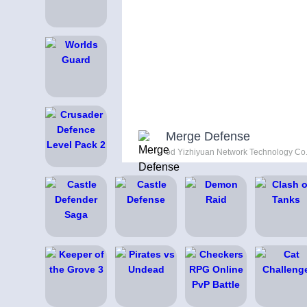
Merge Defense
od Yizhiyuan Network Technology Co.,