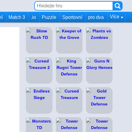
Více
ní
Match 3
.io
Puzzle
Sportovní
pro dva