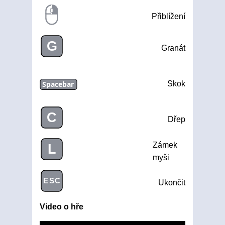
Přiblížení
G
Granát
Spacebar
Skok
C
Dřep
Zámek
L
myši
ESC
Ukončit
Video o hře