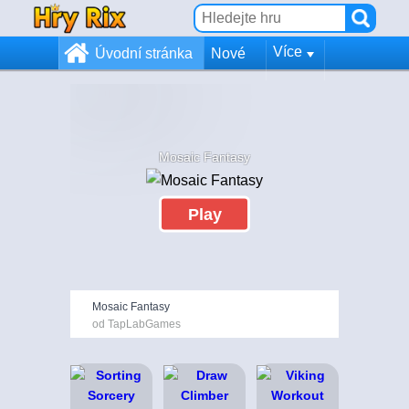
Více
Úvodní stránka
Nové
Mosaic Fantasy
Play
Mosaic Fantasy
od TapLabGames