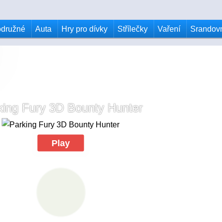
odružné
Auta
Hry pro dívky
Střílečky
Vaření
Srandov
king Fury 3D Bounty Hunter
Play