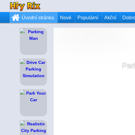
Úvodní stránka
Nové
Populární
Akční
Dobr
Par