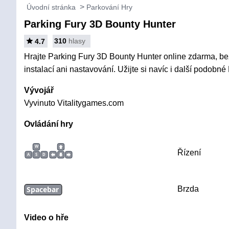
Úvodní stránka
Parkování Hry
Parking Fury 3D Bounty Hunter
310
hlasy
4.7
Hrajte Parking Fury 3D Bounty Hunter online zdarma, be
instalací ani nastavování. Užijte si navíc i další podobné
Vývojář
Vyvinuto Vitalitygames.com
Ovládání hry
W
Řízení
A
S
D
Spacebar
Brzda
Video o hře