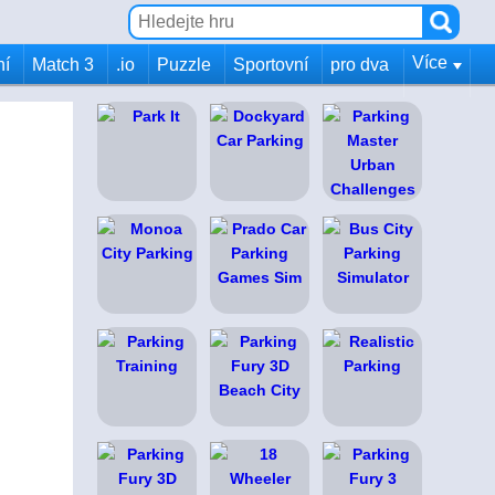
Více
ní
Match 3
.io
Puzzle
Sportovní
pro dva