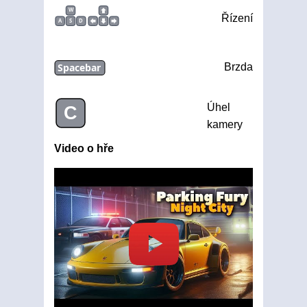
W
Řízení
A
S
D
Spacebar
Brzda
Úhel
C
kamery
Video o hře