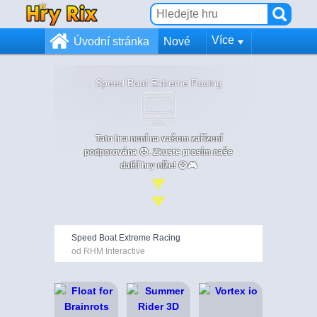
Více
Úvodní stránka
Nové
Speed Boat Extreme Racing
Tato hra není na vašem zařízení
podporována 😞. Zkuste prosím naše
další hry níže! 😄🎮
Speed Boat Extreme Racing
od RHM Interactive