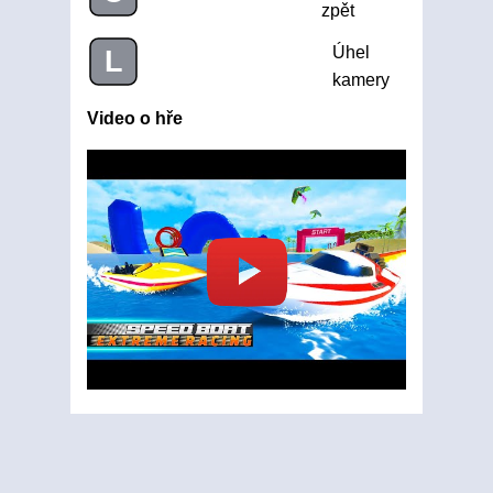
zpět
Úhel
L
kamery
Video o hře