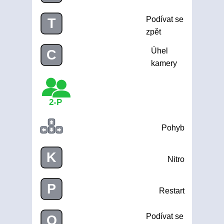
Podívat se
T
zpět
Úhel
C
kamery
2-P
Pohyb
K
Nitro
P
Restart
Podívat se
O