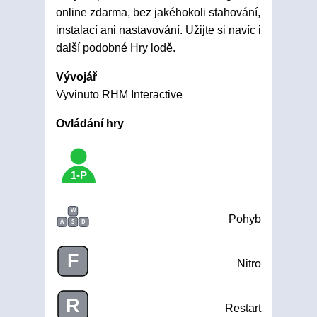
online zdarma, bez jakéhokoli stahování,
instalací ani nastavování. Užijte si navíc i
další podobné Hry lodě.
Vývojář
Vyvinuto RHM Interactive
Ovládání hry
1-P
W
Pohyb
A
S
D
F
Nitro
R
Restart