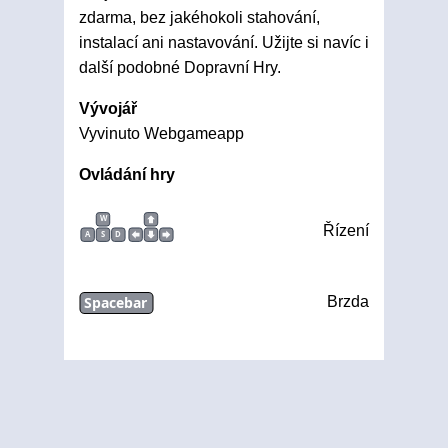
zdarma, bez jakéhokoli stahování,
instalací ani nastavování. Užijte si navíc i
další podobné Dopravní Hry.
Vývojář
Vyvinuto Webgameapp
Ovládání hry
W
Řízení
A
S
D
Spacebar
Brzda