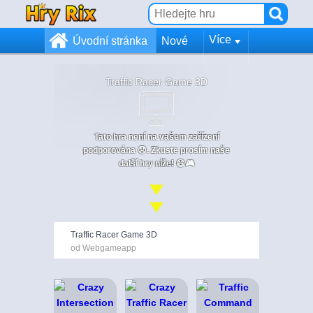
Více
Úvodní stránka
Nové
Traffic Racer Game 3D
Tato hra není na vašem zařízení
podporována 😞. Zkuste prosím naše
další hry níže! 😄🎮
Traffic Racer Game 3D
od Webgameapp