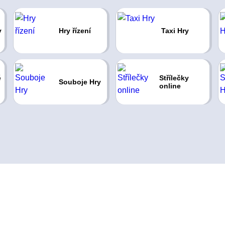
y
Hry řízení
Taxi Hry
é
Střílečky
Souboje Hry
online