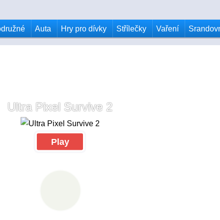
odružné
Auta
Hry pro dívky
Střílečky
Vaření
Srandov
Ultra Pixel Survive 2
Play