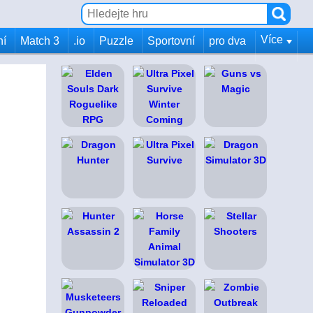
Více
ní
Match 3
.io
Puzzle
Sportovní
pro dva