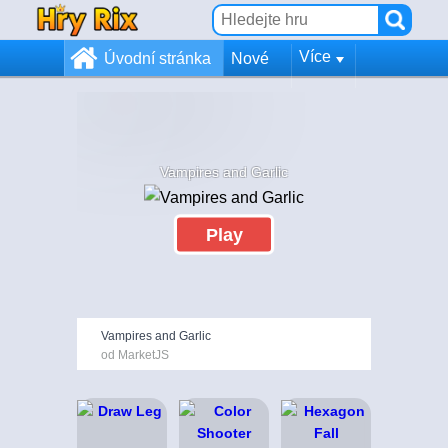
Více
Úvodní stránka
Nové
Vampires and Garlic
Play
Vampires and Garlic
od MarketJS