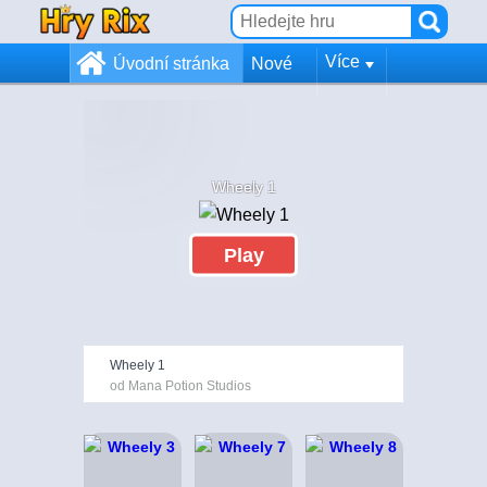
Více
Úvodní stránka
Nové
Wheely 1
Play
Wheely 1
od Mana Potion Studios