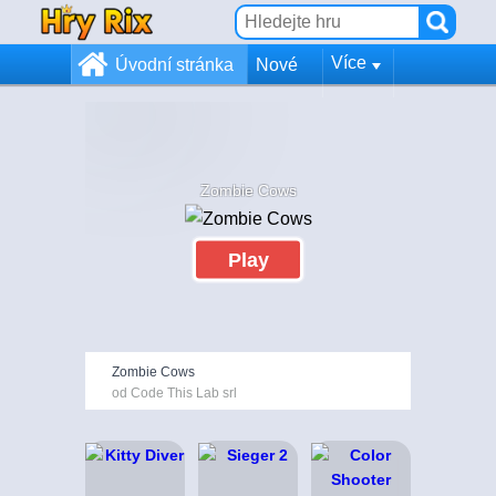
Více
Úvodní stránka
Nové
Zombie Cows
Play
Zombie Cows
od Code This Lab srl