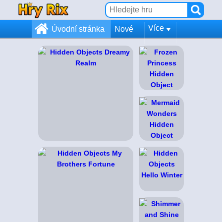
Více
Úvodní stránka
Nové