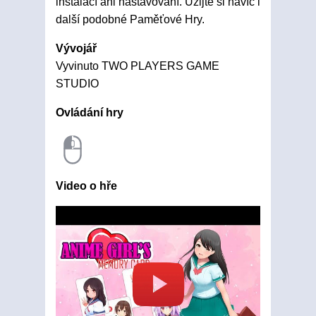
instalací ani nastavování. Užijte si navíc i
další podobné Paměťové Hry.
Vývojář
Vyvinuto TWO PLAYERS GAME
STUDIO
Ovládání hry
Video o hře