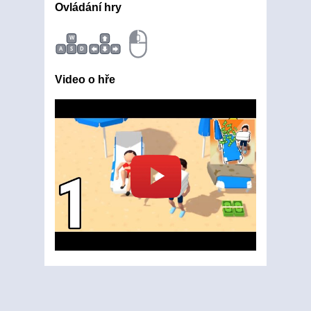
Ovládání hry
W
A
S
D
Video o hře