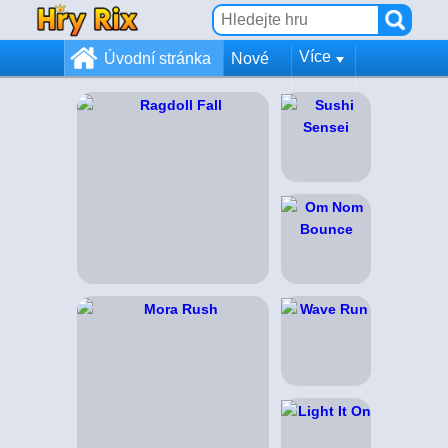
Více
Úvodní stránka
Nové