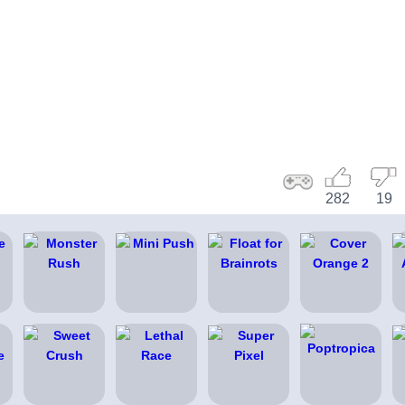
282
19