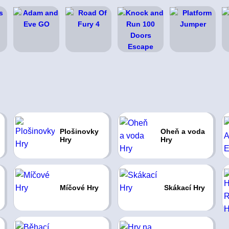
Plošinovky
Oheň a voda
Hry
Hry
Míčové Hry
Skákací Hry