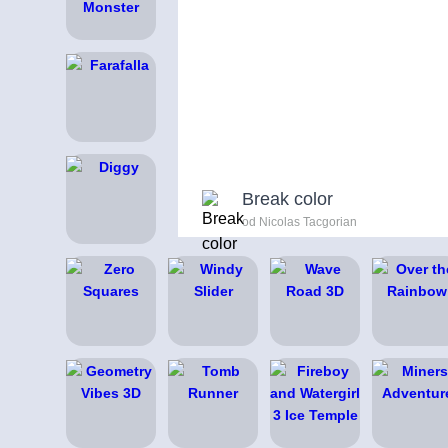
Break color
od Nicolas Tacgorian