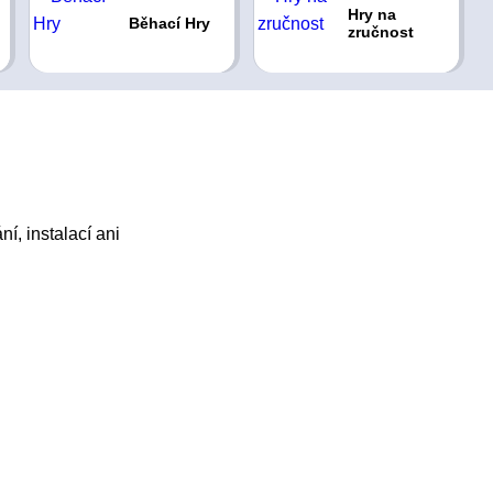
Hry na
Běhací Hry
zručnost
í, instalací ani