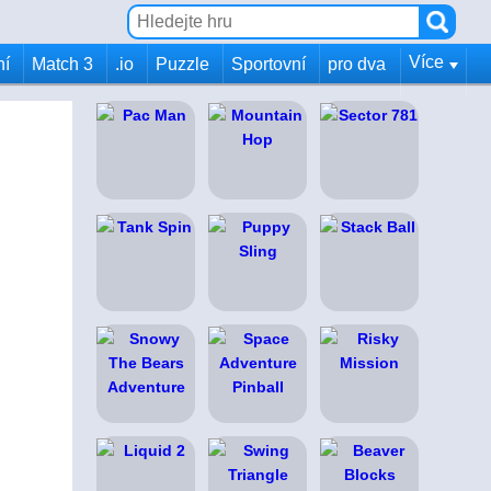
Více
ní
Match 3
.io
Puzzle
Sportovní
pro dva