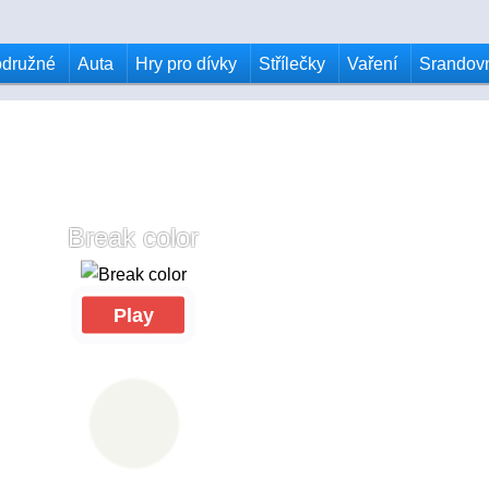
odružné
Auta
Hry pro dívky
Střílečky
Vaření
Srandov
Break color
Play