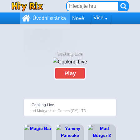
Více
Úvodní stránka
Nové
Cooking Live
Play
Cooking Live
od Matryoshka Games (CY) LTD