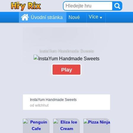
Více
Úvodní stránka
Nové
InstaYum Handmade Sweets
Play
InstaYum Handmade Sweets
od witchhut