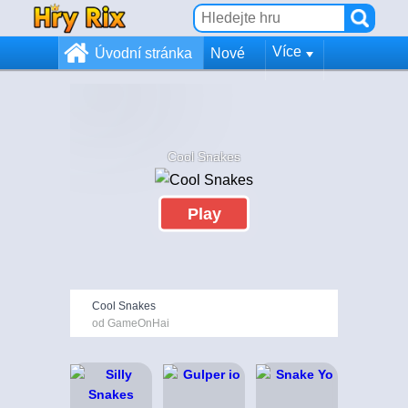
Více
Úvodní stránka
Nové
Cool Snakes
Play
Cool Snakes
od GameOnHai