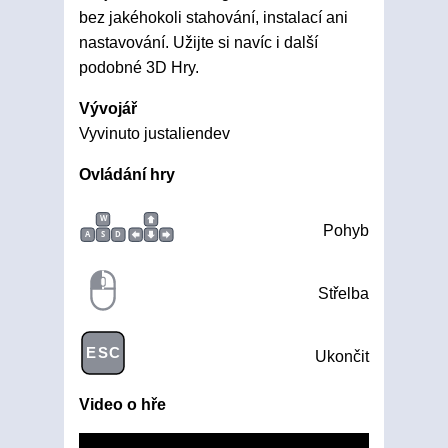
bez jakéhokoli stahování, instalací ani
nastavování. Užijte si navíc i další
podobné 3D Hry.
Vývojář
Vyvinuto justaliendev
Ovládání hry
W
Pohyb
A
S
D
Střelba
ESC
Ukončit
Video o hře