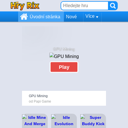
Více
Úvodní stránka
Nové
GPU Mining
Play
GPU Mining
od Papi Game