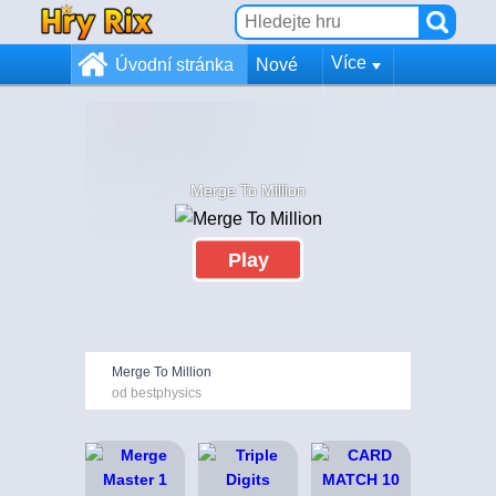
Více
Úvodní stránka
Nové
Merge To Million
Play
Merge To Million
od bestphysics