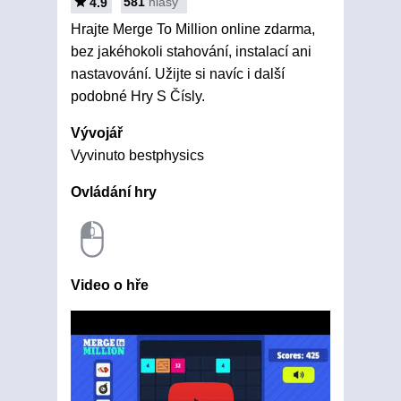
581
hlasy
4.9
Hrajte Merge To Million online zdarma,
bez jakéhokoli stahování, instalací ani
nastavování. Užijte si navíc i další
podobné Hry S Čísly.
Vývojář
Vyvinuto bestphysics
Ovládání hry
Video o hře