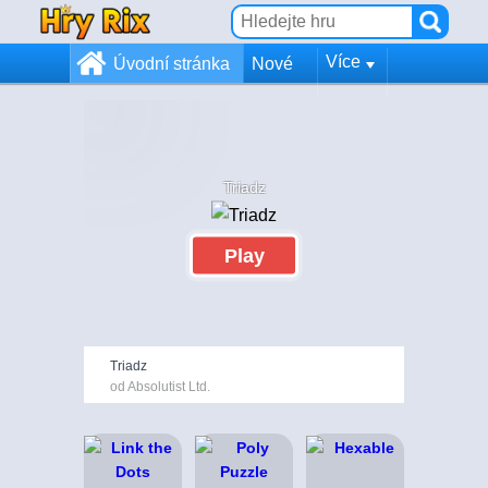
Více
Úvodní stránka
Nové
Triadz
Play
Triadz
od Absolutist Ltd.