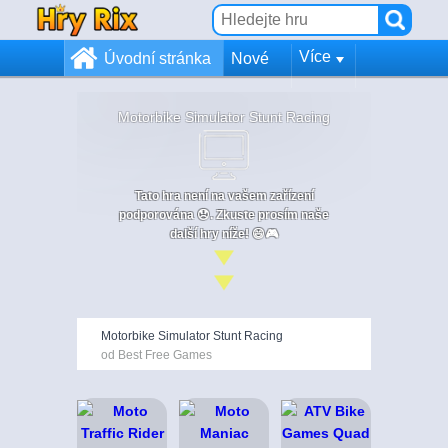
Více
Úvodní stránka
Nové
Motorbike Simulator Stunt Racing
Tato hra není na vašem zařízení
podporována 😞. Zkuste prosím naše
další hry níže! 😄🎮
Motorbike Simulator Stunt Racing
od Best Free Games