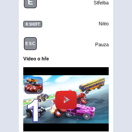
E
Střelba
Nitro
R SHIFT
ESC
Pauza
Video o hře