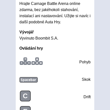
Hrajte Carnage Battle Arena online
zdarma, bez jakéhokoli stahování,
instalací ani nastavování. Užijte si navíc i
další podobné Auta Hry.
Vývojář
Vyvinuto Boombit S.A.
Ovládání hry
W
Pohyb
A
S
D
Spacebar
Skok
C
Drift