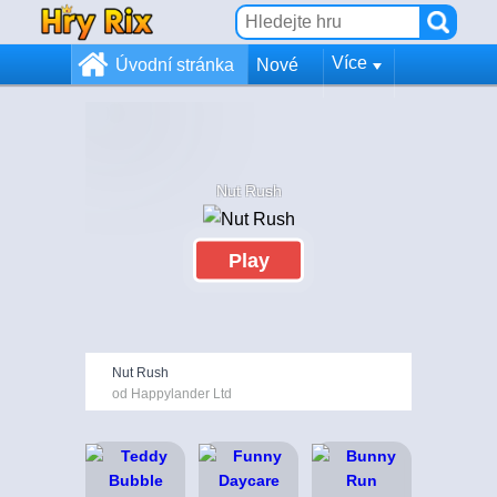
Více
Úvodní stránka
Nové
Nut Rush
Play
Nut Rush
od Happylander Ltd