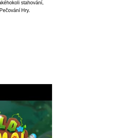
akéhokoli stahování,
é Pečování Hry.