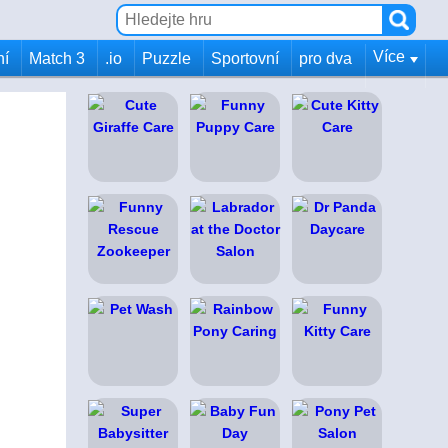
Více
ní
Match 3
.io
Puzzle
Sportovní
pro dva