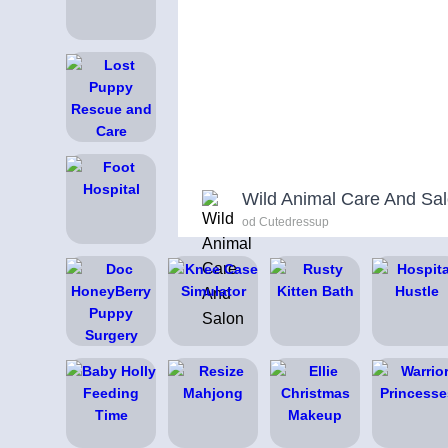
Wild Animal Care And Sa
od Cutedressup