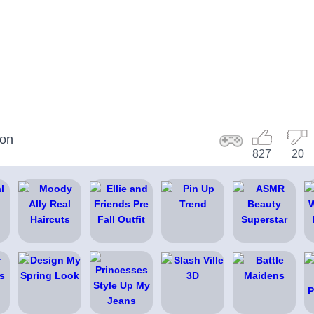
lon
827
20