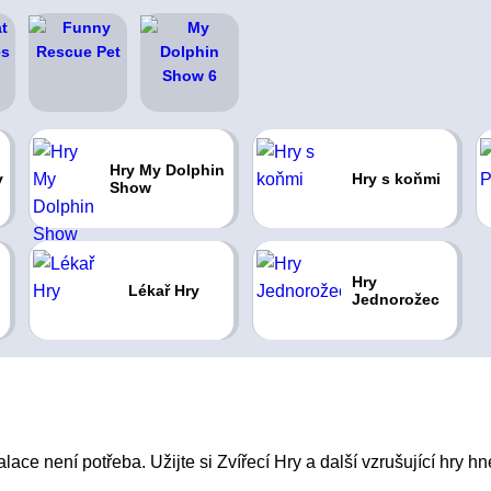
Hry My Dolphin
y
Hry s koňmi
Show
Hry
Lékař Hry
Jednorožec
ace není potřeba. Užijte si Zvířecí Hry a další vzrušující hry hn