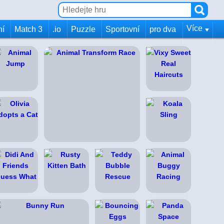
Více
ní
Match 3
.io
Puzzle
Sportovní
pro dva