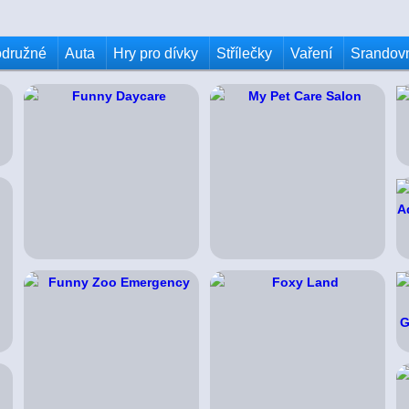
odružné
Auta
Hry pro dívky
Střílečky
Vaření
Srandov