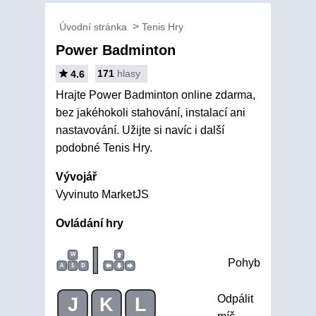
Úvodní stránka
Tenis Hry
Power Badminton
171
hlasy
4.6
Hrajte Power Badminton online zdarma,
bez jakéhokoli stahování, instalací ani
nastavování. Užijte si navíc i další
podobné Tenis Hry.
Vývojář
Vyvinuto MarketJS
Ovládání hry
|
W
Pohyb
A
S
D
Odpálit
J
K
L