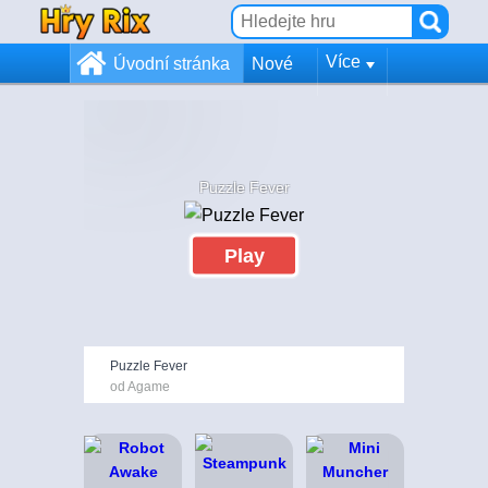
Více
Úvodní stránka
Nové
Puzzle Fever
Play
Puzzle Fever
od Agame