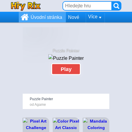
Více
Úvodní stránka
Nové
Puzzle Painter
Play
Puzzle Painter
od Agame