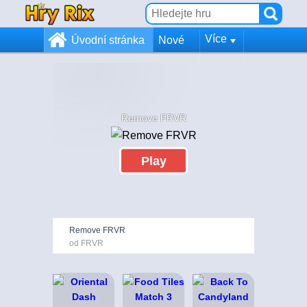
Více
Úvodní stránka
Nové
Remove FRVR
Play
Remove FRVR
od FRVR