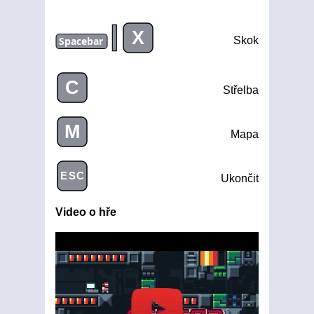
|
X
Spacebar
Skok
C
Střelba
M
Mapa
ESC
Ukončit
Video o hře