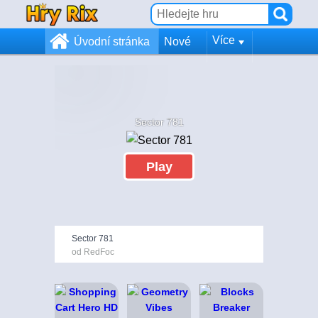
Více
Úvodní stránka
Nové
Sector 781
Play
Sector 781
od RedFoc