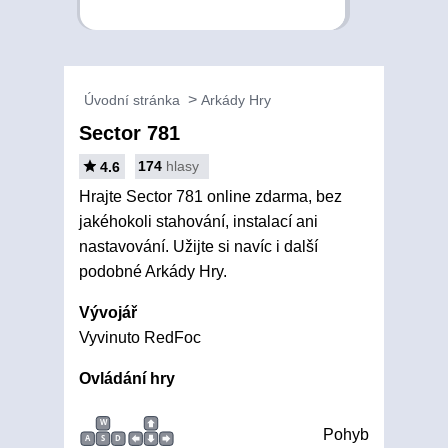
Úvodní stránka
Arkády Hry
Sector 781
174
hlasy
4.6
Hrajte Sector 781 online zdarma, bez
jakéhokoli stahování, instalací ani
nastavování. Užijte si navíc i další
podobné Arkády Hry.
Vývojář
Vyvinuto RedFoc
Ovládání hry
W
Pohyb
A
S
D