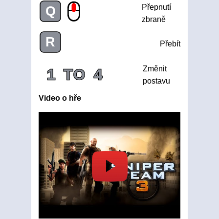
Přepnutí
Q
zbraně
R
Přebít
Změnit
1
TO
4
postavu
Video o hře