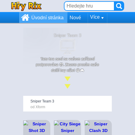
Více
Úvodní stránka
Nové
Sniper Team 3
Tato hra není na vašem zařízení
podporována 😞. Zkuste prosím naše
další hry níže! 😄🎮
Sniper Team 3
od Xform