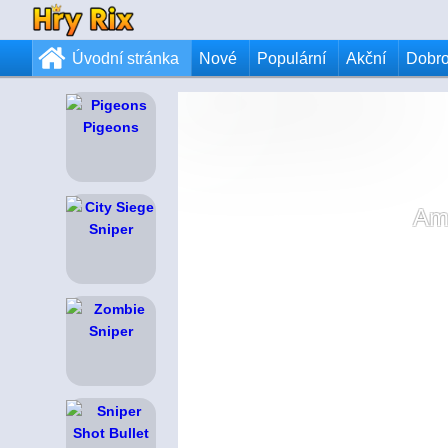
Úvodní stránka
Nové
Populární
Akční
Dobr
Ame