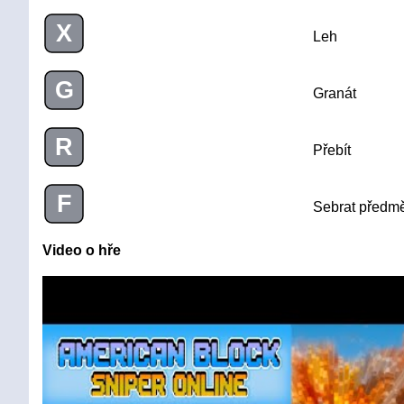
X
Leh
G
Granát
R
Přebít
F
Sebrat předm
Video o hře