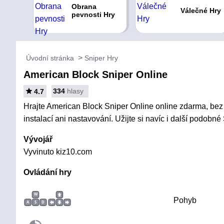
Obrana
Válečné Hry
pevnosti Hry
Úvodní stránka
Sniper Hry
American Block Sniper Online
334
hlasy
4.7
Hrajte American Block Sniper Online online zdarma, bez 
instalací ani nastavování. Užijte si navíc i další podobné
Vývojář
Vyvinuto kiz10.com
Ovládání hry
W
Pohyb
A
S
D