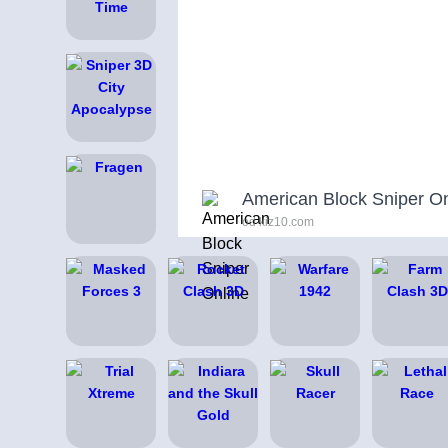
American Block Sniper On
od kiz10.com