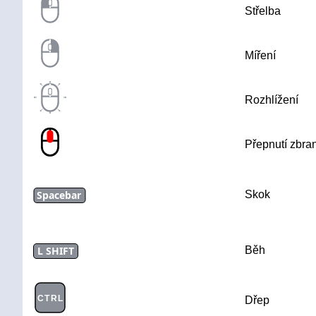
Střelba
Míření
Rozhlížení
Přepnutí zbra
Spacebar
Skok
L SHIFT
Běh
CTRL
Dřep