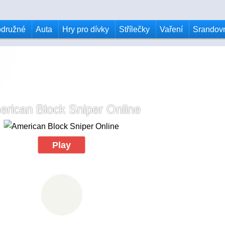
odružné
Auta
Hry pro dívky
Střílečky
Vaření
Srandov
rican Block Sniper Online
Play