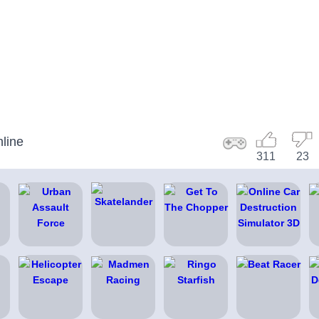
line
311
23