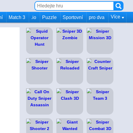
Více
ní
Match 3
.io
Puzzle
Sportovní
pro dva