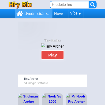
Více
Úvodní stránka
Nové
Tiny Archer
Play
Tiny Archer
od Inlogic Software