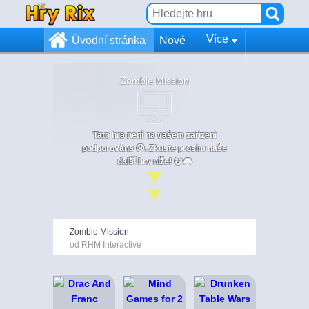
Více
Úvodní stránka
Nové
Zombie Mission
Tato hra není na vašem zařízení
podporována 😞. Zkuste prosím naše
další hry níže! 😄🎮
Zombie Mission
od RHM Interactive