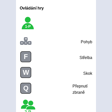
Ovládání hry
1-P
W
Pohyb
A
S
D
F
Střelba
W
Skok
Přepnutí
Q
zbraně
2-P