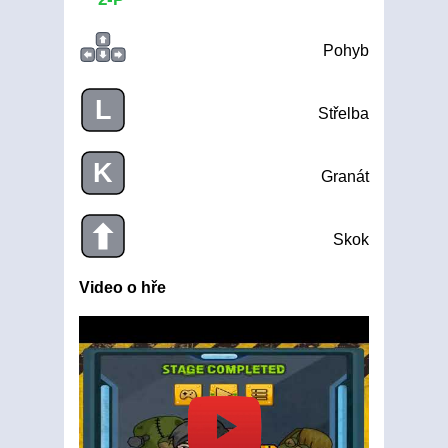
Pohyb
L
Střelba
K
Granát
Skok
Video o hře