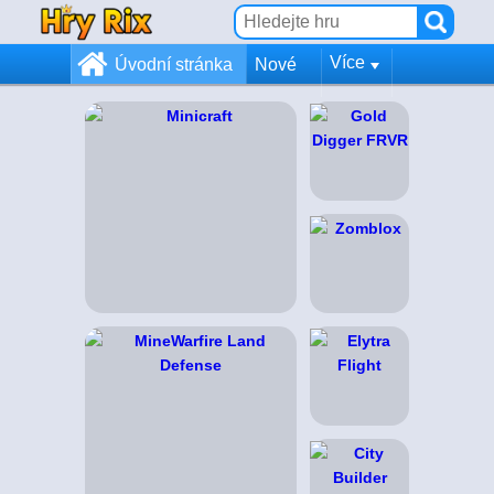
Více
Úvodní stránka
Nové